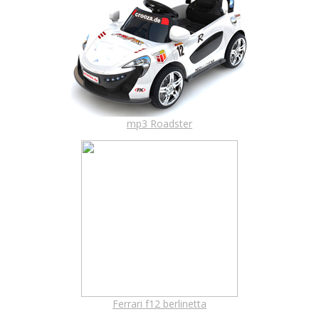
mp3 Roadster
Ferrari f12 berlinetta