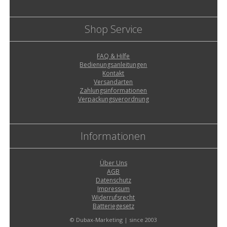
Shop Service
FAQ & Hilfe
Bedienungsanleitungen
Kontakt
Versandarten
Zahlungsinformationen
Verpackungsverordnung
Informationen
Über Uns
AGB
Datenschutz
Impressum
Widerrufsrecht
Batteriegesetz
© Dubax-Marketing | since 2003